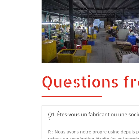
Questions f
Q1. Êtes-vous un fabricant ou une soc
?
R : Nous avons notre propre usine depuis pl
usines en coopération étroite (acier inoxyda