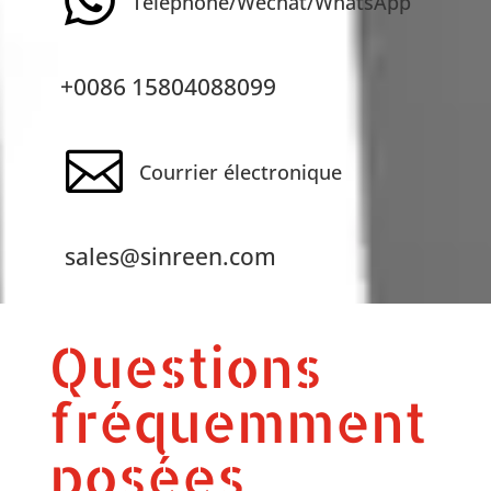

Téléphone/Wechat/WhatsApp
+0086 15804088099

Courrier électronique
sales@sinreen.com
Questions
fréquemment
posées