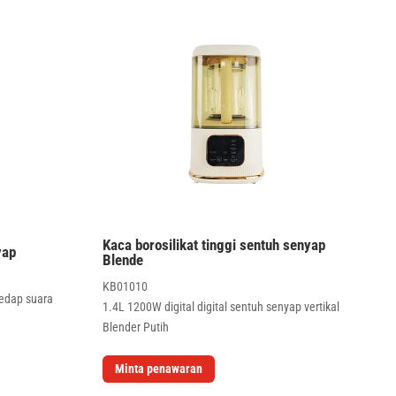
Kaca borosilikat tinggi sentuh senyap
yap
Blende
KB01010
edap suara
1.4L 1200W digital digital sentuh senyap vertikal
Blender Putih
Minta penawaran