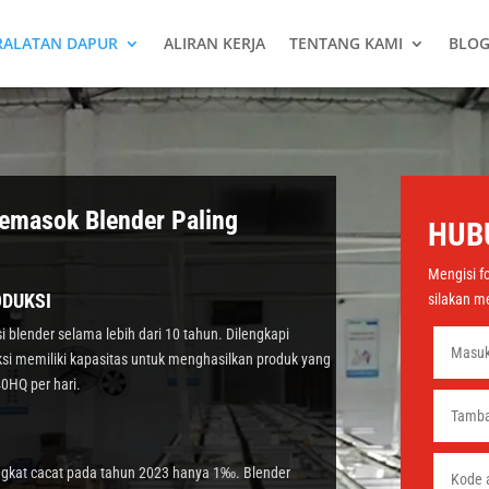
RALATAN DAPUR
ALIRAN KERJA
TENTANG KAMI
BLOG
emasok Blender Paling
HUB
Mengisi f
DUKSI
silakan m
lender selama lebih dari 10 tahun. Dilengkapi
uksi memiliki kapasitas untuk menghasilkan produk yang
0HQ per hari.
ingkat cacat pada tahun 2023 hanya 1‰. Blender