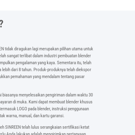
?
N tidak diragukan lagi merupakan pilihan utama untuk
lah sangat terlibat dalam industri pembuatan blender
umpulkan pengalaman yang kaya. Sementara itu, telah
a lebih dari 8 tahun. Produk-produknya telah diekspor
njukkan pemahaman yang mendalam tentang pasar
mi biasanya menyelesaikan pengiriman dalam waktu 30
bayaran di muka. Kami dapat membuat blender khusus
 termasuk LOGO pada blender, instruksi penggunaan
tak warna, manual, dan kartu garansi.
h SINREEN telah lulus serangkaian sertifikasi ketat
erlu Anda lakukan adalah mengirimkan pertanyaan