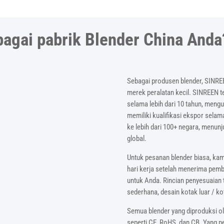
agai pabrik Blender China Anda
Sebagai produsen blender, SINREE
merek peralatan kecil. SINREEN te
selama lebih dari 10 tahun, meng
memiliki kualifikasi ekspor selam
ke lebih dari 100+ negara, menu
global.
Untuk pesanan blender biasa, ka
hari kerja setelah menerima pem
untuk Anda. Rincian penyesuaian
sederhana, desain kotak luar / ko
Semua blender yang diproduksi ole
seperti CE, RoHS, dan CB. Yang p