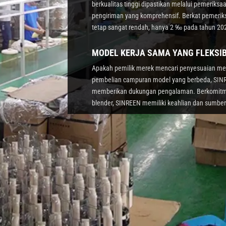
berkualitas tinggi dipastikan melalui pemeriks
pengiriman yang komprehensif. Berkat pemeriks
tetap sangat rendah, hanya 2 ‰ pada tahun 20
MODEL KERJA SAMA YANG FLEKSI
Apakah pemilik merek mencari penyesuaian mer
pembelian campuran model yang berbeda, SINR
memberikan dukungan pengalaman. Berkomitm
blender, SINREEN memiliki keahlian dan sumber