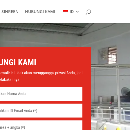
 SINREEN
HUBUNGI KAMI
ID
UNGI KAMI
ormulir ini tidak akan mengganggu privasi Anda, jadi
elakukannya.