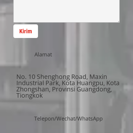
Kirim
Alamat
No. 10 Shenghong Road, Maxin
Industrial Park, Kota Huangpu, Kota
Zhongshan, Provinsi Guangdong,
Tiongkok
Telepon/Wechat/WhatsApp