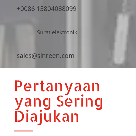
+0086 15804088099
Surat elektronik
sales@sinreen.com
Pertanyaan
yang Sering
Diajukan