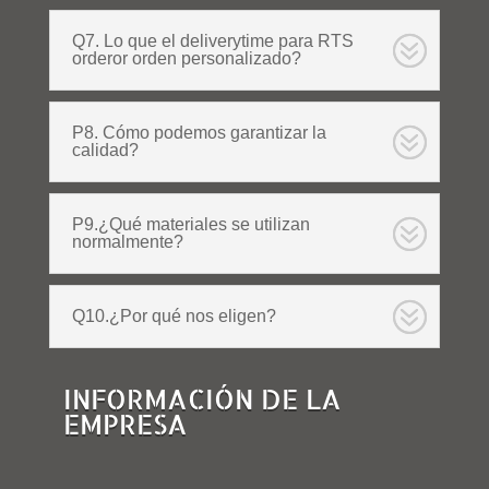
Q7. Lo que el deliverytime para RTS
orderor orden personalizado?
P8. Cómo podemos garantizar la
calidad?
P9.¿Qué materiales se utilizan
normalmente?
Q10.¿Por qué nos eligen?
INFORMACIÓN DE LA
EMPRESA