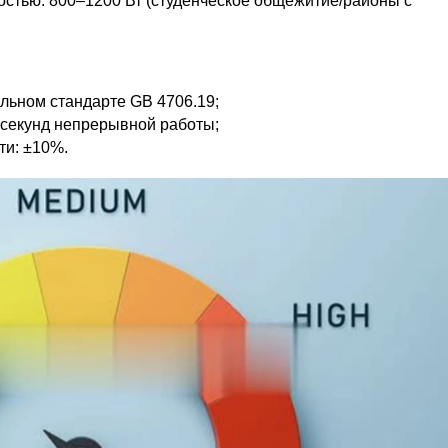
тью: 800–1200 Вт (студенческое общежитие/районы с
льном стандарте GB 4706.19;
 секунд непрерывной работы;
ти: ±10%.