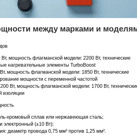
мощности между марками и моделя
дов
 Вт, мощность флагманской модели: 2200 Вт, технические
ные нагревательные элементы TurboBoost
Вт, мощность флагманской модели: 1850 Вт, технические
ирование мощности с переменной частотой
200 Вт, мощность флагманской модели: 1700 Вт, технически
й изоляции
щность
ель-хромовый сплав или нержавеющая сталь;
и электронный (±10 Вт);
я: диаметр провода 0,75 мм² против 1,25 мм².