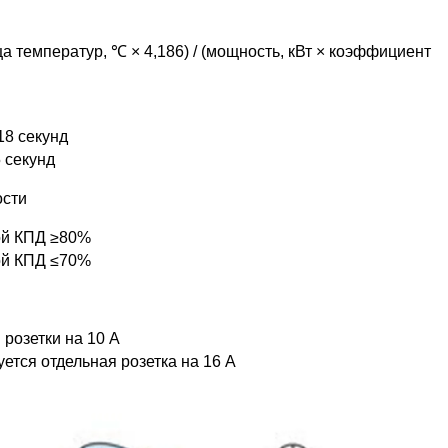
ца температур, ℃ × 4,186) / (мощность, кВт × коэффициент
18 секунд
 секунд
ости
ой КПД ≥80%
ой КПД ≤70%
розетки на 10 А
ется отдельная розетка на 16 А