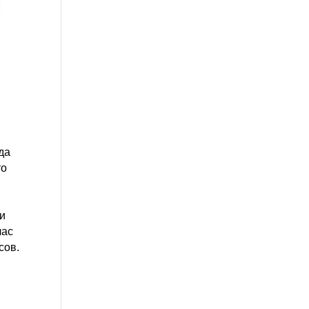
да
то
ы
 и
час
сов.