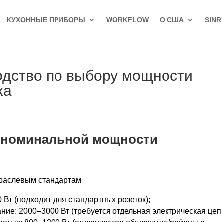
КУХОННЫЕ ПРИБОРЫ
WORKFLOW
О США
SINR
одство по выбору мощности
ка
о номинальной мощности
траслевым стандартам
Вт (подходит для стандартных розеток);
ие: 2000–3000 Вт (требуется отдельная электрическая цепь