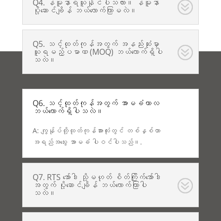
Q4. နမူနာရယူနိုင်ပါသလား။ နမူနာ
ပို့ဆောင်ချိန် ဘယ်လောက်ကြာမလဲ။
Q5. သင့်ထုတ်ကုန်အတွက် အနည်းဆုံးမှာ
ယူရမည့်ပမာဏ (MOQ) ဘယ်လောက်ရှိပါ
သလဲ။
Q6. သင့်ထုတ်ကုန်အတွက် အာမခံကာလ
ဘယ်လောက်ရှိပါသလဲ။
A: ကျွန်ုပ်တို့ထုတ်ကုန်အားလုံးတွင် တစ်နှစ်တာ
အရည်အသွေး အာမခံ ပါဝင်ပါသည်။.
Q7. RTS အော်ဒါ သို့မဟုတ် စိတ်ကြိုက်အော်ဒါ
အတွက် ပို့ဆောင်ချိန် ဘယ်လောက်ကြာပါ
သလဲ။