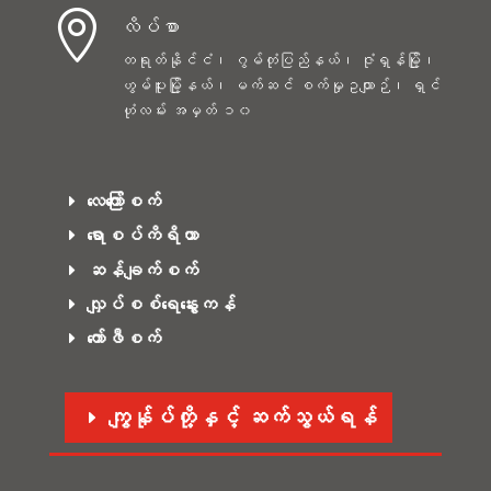

လိပ်စာ
တရုတ်နိုင်ငံ၊ ဂွမ်တုံပြည်နယ်၊ ဇုံရှန်မြို့၊
ဟွမ်ပူးမြို့နယ်၊ မက်ဆင် စက်မှုဥယျာဉ်၊ ရှင်
ဟုံလမ်း အမှတ် ၁၀
လေကြော်စက်
ရောစပ်ကိရိယာ
ဆန်ချက်စက်
လျှပ်စစ်ရေနွေးကန်
ကော်ဖီစက်
ကျွန်ုပ်တို့နှင့် ဆက်သွယ်ရန်