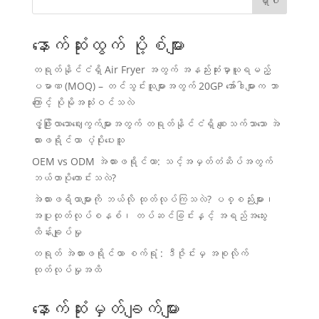
ရှာပါ
နောက်ဆုံးထွက် ပို့စ်များ
တရုတ်နိုင်ငံရှိ Air Fryer အတွက် အနည်းဆုံးမှာယူရမည့်
ပမာဏ (MOQ) – တင်သွင်းသူများအတွက် 20GP အော်ဒါများက ဘာ
ကြောင့် ပိုမိုအသုံးဝင်သလဲ
ဖွံ့ဖြိုးလာသောဈေးကွက်များအတွက် တရုတ်နိုင်ငံရှိ စျေးသက်သာသော အဲ
ယားဖရိုင်ယာ ပံ့ပိုးပေးသူ
OEM vs ODM အဲယားဖရိုင်ယာ: သင့်အမှတ်တံဆိပ်အတွက်
ဘယ်ဟာပိုကောင်းသလဲ?
အဲယားဖရိယာများကို ဘယ်လို ထုတ်လုပ်ကြသလဲ? ပစ္စည်းများ၊
အပူထုတ်လုပ်စနစ်၊ တပ်ဆင်ခြင်းနှင့် အရည်အသွေး
ထိန်းချုပ်မှု
တရုတ် အဲယားဖရိုင်ယာ စက်ရုံ : ဒီဇိုင်းမှ အစုလိုက်
ထုတ်လုပ်မှုအထိ
နောက်ဆုံးမှတ်ချက်များ