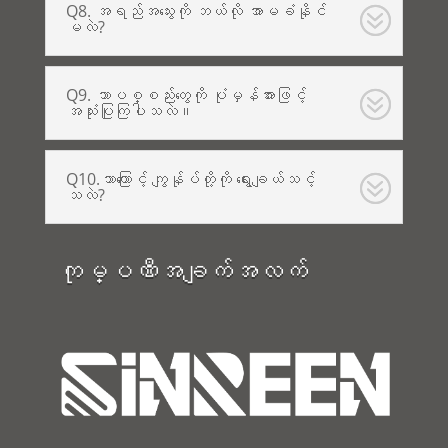
Q8. အရည်အသွေးကို ဘယ်လို အာမခံနိုင်
မလဲ?
Q9. ဘာပစ္စည်းတွေကို ပုံမှန်အားဖြင့်
အသုံးပြုကြပါသလဲ။
Q10.ဘာကြောင့် ကျွန်ုပ်တို့ကို ရွေးချယ်သင့်
သလဲ?
ကုမ္ပဏီအချက်အလက်