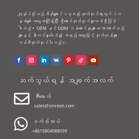
ကျွန်ုပ်တို့သည် မီးဖိုချောင်ပစ္စည်း ထုတ်လုပ်ရာတွင် ၁၀
နှစ်ကျော် အတွေ့အကြုံရှိပြီး ဦးဆောင်ထုတ်လုပ်သူတစ်ဦးဖြစ်
ပါသည်။ OEM နှင့် ODM ဝန်ဆောင်မှုများ ပေးကာ ဖောက်သည်
များနှင့် နီးကပ်ပူးပေါင်း၍ အရည်အသွေးမြင့် ထုတ်ကုန်များ
ဖန်တီးထုတ်လုပ်ပါသည်။.
ဆက်သွယ်ရန် အချက်အလက်

အီးမေးလ်
sales@sinreen.com

ဝက်စ်အပ်
+8615804088099