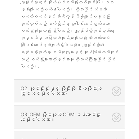
ကျွန်ုပ်တို့တွင် ကိုယ်ပိုင်စက်ရုံတစ်ခုရှိပြီး၊ ၁၀
နှစ်ကျော် လည်ပတ်နေပါသည်။ ထို့အပြင် သံမဏိ၊
ပလတ်စတစ်နှင့် ဆီလီကွန် မီးဖိုချောင်ပစ္စည်း
ထုတ်လုပ်သည့် နက်ရှိုင်းစွာ ပူးပေါင်းဆောင်ရွက်နေသော
စက်ရုံသုံးခုလည်း ရှိပါသည်။ ကျွန်ုပ်တို့ကုန်သွယ်ရေး
ကုမ္ပဏီမှ အခြားထုတ်ကုန်များကိုလည်း တိုးတက်အောင်
ကြိုးပမ်းဆောင်ရွက်လျက်ရှိပါသည်။ ကျွန်ုပ်တို့၏
ရည်မှန်းချက်မှာ ဝယ်ယူသူများနှင့် ကုန်ကြမ်းထုတ်လုပ်
သည့် စက်ရုံများအားလုံးနှင့်အတူ တိုးတက်ကြီးထွားခြင်း ဖြစ်
ပါသည်။.
Q2. ထုပ်ပိုးပုံနှင့် လိုဂိုကို စိတ်တိုင်းကျ
ပြင်ဆင်နိုင်ပါသလား?
Q3. OEM သို့မဟုတ် ODM ဝန်ဆောင်မှု
ပေးနိုင်ပါသလား။