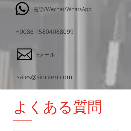

電話/Wechat/WhatsApp
+0086 15804088099

Eメール
sales@sinreen.com
よくある質問