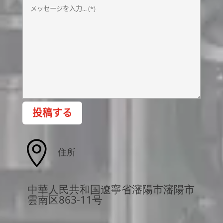
投稿する

住所
中華人民共和国遼寧省瀋陽市瀋陽市
雲南区863-11号