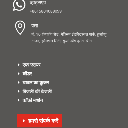

व्हाट्सएप
+8615804088099

पता
नं. 10 शेन्गहोंग रोड, मैक्सिन इंडस्ट्रियल पार्क, हुआंगपू
टाउन, झोंगशान सिटी, गुआंगडोंग प्रांत, चीन
एयर फ़्रायर
ब्लेंडर
चावल का कुकर
बिजली की केतली
कॉफ़ी मशीन
हमसे संपर्क करें