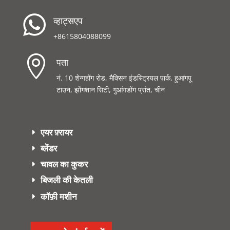

व्हाट्सएप
+8615804088099

पता
नं. 10 शेन्गहोंग रोड, मैक्सिन इंडस्ट्रियल पार्क, हुआंगपू
टाउन, झोंगशान सिटी, गुआंगडोंग प्रांत, चीन
एयर फ़्रायर
ब्लेंडर
चावल का कुकर
बिजली की केतली
कॉफ़ी मशीन