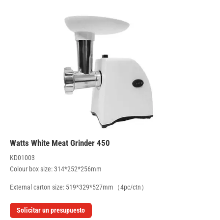
450 Watts White Meat Grinder
KD01003
Colour box size: 314*252*256mm
External carton size: 519*329*527mm（4pc/ctn）
Solicitar un presupuesto