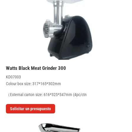
300 Watts Black Meat Grinder
KD07003
Colour box size: 317*165*302mm
External carton size: 616*325*347mm (4pc/ctn）
Solicitar un presupuesto