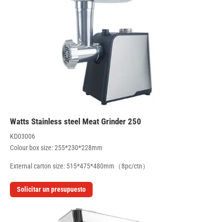
250 Watts Stainless steel Meat Grinder
KD03006
Colour box size: 255*230*228mm
External carton size: 515*475*480mm（8pc/ctn）
Solicitar un presupuesto