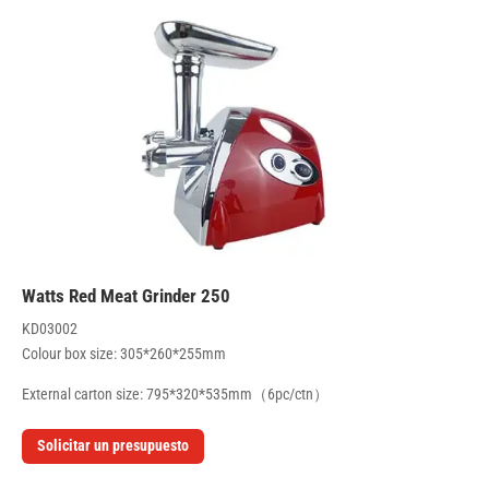
250 Watts Red Meat Grinder
KD03002
Colour box size: 305*260*255mm
External carton size: 795*320*535mm（6pc/ctn）
Solicitar un presupuesto