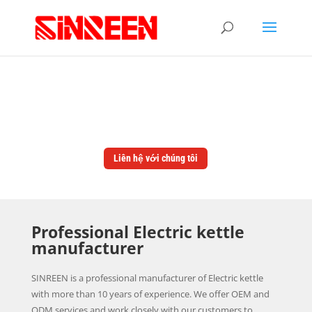
NHÀ MÁY SẢN XUẤT ẤM
ĐUN NƯỚC ĐIỆN
Liên hệ với chúng tôi
Professional Electric kettle
manufacturer
SINREEN is a professional manufacturer of Electric kettle
with more than 10 years of experience. We offer OEM and
ODM services and work closely with our customers to