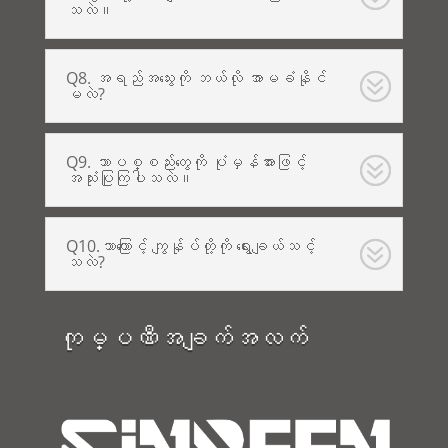
သလဲ။
Q8. အရည်အသွေးကို ဘယ်လို အာမခံနိုင်
မလဲ?
Q9. ဘာပစ္စည်းတွေကို ပုံမှန်အားဖြင့်
အသုံးပြုကြပါသလဲ။
Q10.ဘာကြောင့် ကျွန်ုပ်တို့ကို ရွေးချယ်သင့်
သလဲ?
ကုမ္ပဏီအချက်အလက်