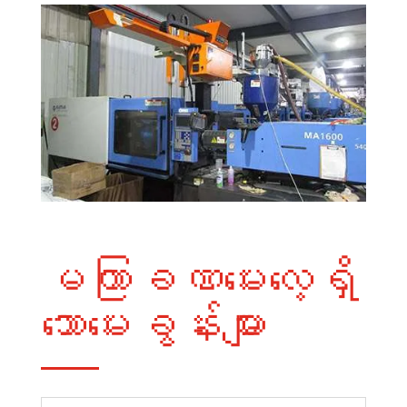
မကြာခဏမေးလေ့ရှိ
သောမေးခွန်းများ