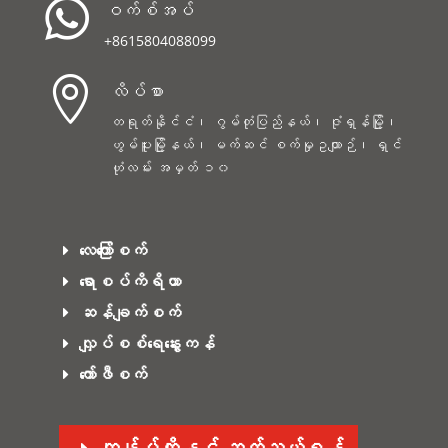

ဝက်စ်အပ်
+8615804088099

လိပ်စာ
တရုတ်နိုင်ငံ၊ ဂွမ်တုံပြည်နယ်၊ ဇုံရှန်မြို့၊
ဟွမ်ပူးမြို့နယ်၊ မက်ဆင် စက်မှုဥယျာဉ်၊ ရှင်
ဟုံလမ်း အမှတ် ၁၀
လေကြော်စက်
ရောစပ်ကိရိယာ
ဆန်ချက်စက်
လျှပ်စစ်ရေနွေးကန်
ကော်ဖီစက်
ကျွန်ုပ်တို့နှင့် ဆက်သွယ်ရန်