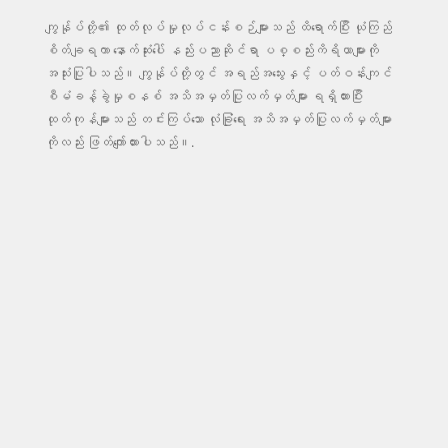
ကျွန်ုပ်တို့၏ ထုတ်လုပ်မှုလုပ်ငန်းစဉ်များသည် ထိရောက်ပြီး ယုံကြည်
စိတ်ချရကာ နောက်ဆုံးပေါ် နည်းပညာဆိုင်ရာ ပစ္စည်းကိရိယာများကို
အသုံးပြုပါသည်။ ကျွန်ုပ်တို့တွင် အရည်အသွေးနှင့် ပတ်ဝန်းကျင်
စီမံခန့်ခွဲမှုစနစ် အသိအမှတ်ပြုလက်မှတ်များ ရရှိထားပြီး
ထုတ်ကုန်များသည် တင်းကြပ်သော လုံခြုံရေး အသိအမှတ်ပြုလက်မှတ်များ
ကိုလည်း ဖြတ်ကျော်ထားပါသည်။.