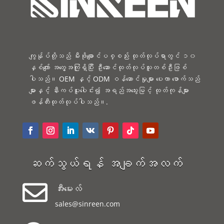
ကျွန်ုပ်တို့သည် မီးဖိုချောင်ပစ္စည်း ထုတ်လုပ်ရာတွင် ၁၀
နှစ်ကျော် အတွေ့အကြုံရှိပြီး ဦးဆောင်ထုတ်လုပ်သူတစ်ဦးဖြစ်
ပါသည်။ OEM နှင့် ODM ဝန်ဆောင်မှုများ ပေးကာ ဖောက်သည်
များနှင့် နီးကပ်ပူးပေါင်း၍ အရည်အသွေးမြင့် ထုတ်ကုန်များ
ဖန်တီးထုတ်လုပ်ပါသည်။.
ဆက်သွယ်ရန် အချက်အလက်

အီးမေးလ်
sales@sinreen.com