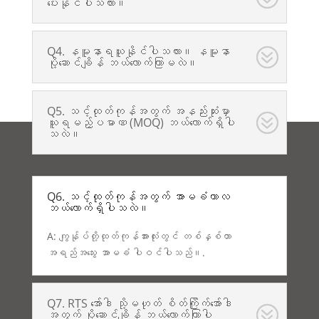
ပေးနိုင်ပါသလား။
Q4. နမူနာရယူနိုင်ပါသလား။ နမူနာ
ပို့ဆောင်ချိန် ဘယ်လောက်ကြာမလဲ။
Q5. သင့်ထုတ်ကုန်အတွက် အနည်းဆုံးမှာ
ယူရမည့်ပမာဏ (MOQ) ဘယ်လောက်ရှိပါ
သလဲ။
Q6. သင့်ထုတ်ကုန်အတွက် အာမခံကာလ
ဘယ်လောက်ရှိပါသလဲ။
A: ကျွန်ုပ်တို့ထုတ်ကုန်အားလုံးတွင် တစ်နှစ်တာ
အရည်အသွေး အာမခံ ပါဝင်ပါသည်။.
Q7. RTS အော်ဒါ သို့မဟုတ် စိတ်ကြိုက်အော်ဒါ
အတွက် ပို့ဆောင်ချိန် ဘယ်လောက်ကြာပါ