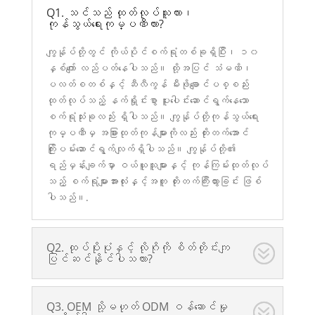
Q1. သင်သည် ထုတ်လုပ်သူလား၊
ကုန်သွယ်ရေးကုမ္ပဏီလား?
ကျွန်ုပ်တို့တွင် ကိုယ်ပိုင်စက်ရုံတစ်ခုရှိပြီး၊ ၁၀
နှစ်ကျော် လည်ပတ်နေပါသည်။ ထို့အပြင် သံမဏိ၊
ပလတ်စတစ်နှင့် ဆီလီကွန် မီးဖိုချောင်ပစ္စည်း
ထုတ်လုပ်သည့် နက်ရှိုင်းစွာ ပူးပေါင်းဆောင်ရွက်နေသော
စက်ရုံသုံးခုလည်း ရှိပါသည်။ ကျွန်ုပ်တို့ကုန်သွယ်ရေး
ကုမ္ပဏီမှ အခြားထုတ်ကုန်များကိုလည်း တိုးတက်အောင်
ကြိုးပမ်းဆောင်ရွက်လျက်ရှိပါသည်။ ကျွန်ုပ်တို့၏
ရည်မှန်းချက်မှာ ဝယ်ယူသူများနှင့် ကုန်ကြမ်းထုတ်လုပ်
သည့် စက်ရုံများအားလုံးနှင့်အတူ တိုးတက်ကြီးထွားခြင်း ဖြစ်
ပါသည်။.
Q2. ထုပ်ပိုးပုံနှင့် လိုဂိုကို စိတ်တိုင်းကျ
ပြင်ဆင်နိုင်ပါသလား?
Q3. OEM သို့မဟုတ် ODM ဝန်ဆောင်မှု