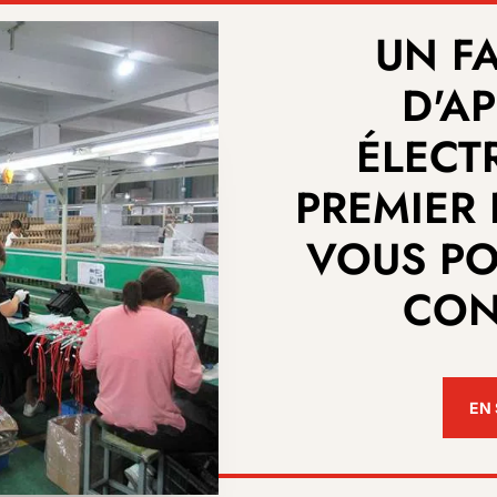
UN F
D'AP
ÉLECT
PREMIER 
VOUS PO
CON
EN 